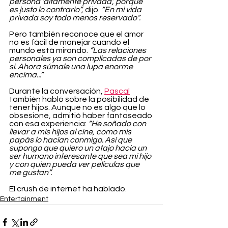
persona ‘altamente privada’, porque 
es justo lo contrario”,
 dijo. 
“En mi vida 
privada soy todo menos reservado”.
Pero también reconoce que el amor 
no es fácil de manejar cuando el 
mundo está mirando. 
“Las relaciones 
personales ya son complicadas de por 
sí. Ahora súmale una lupa enorme 
encima...”
Durante la conversación, 
Pascal
también habló sobre la posibilidad de 
tener hijos. Aunque no es algo que lo 
obsesione, admitió haber fantaseado 
con esa experiencia: 
“He soñado con 
llevar a mis hijos al cine, como mis 
papás lo hacían conmigo. Así que 
supongo que quiero un atajo hacia un 
ser humano interesante que sea mi hijo 
y con quien pueda ver películas que 
me gustan”.
El crush de internet ha hablado.
Entertainment