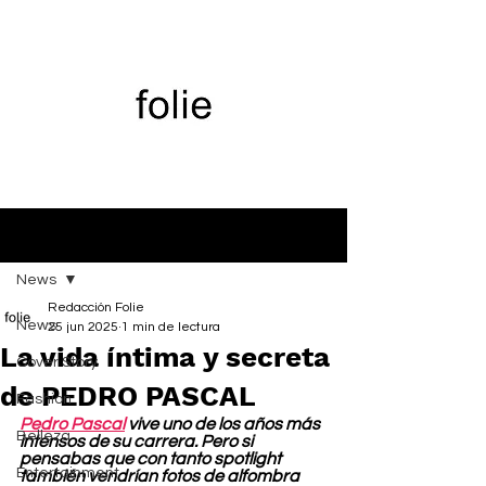
Entrada
News
Redacción Folie
News
25 jun 2025
1 min de lectura
La vida íntima y secreta
Cover Story
de PEDRO PASCAL
Fashion
Pedro Pascal
 vive uno de los años más 
Belleza
intensos de su carrera. Pero si 
pensabas que con tanto spotlight 
Entertainment
también vendrían fotos de alfombra 