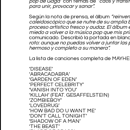
pop de Gaga” 
con temas de 
“caos y trans
para unir, provocar y sanar”.
Según la nota de prensa, el álbum
 “reinve
caleidoscópico que se nutre de su amplia 
proceso artístico fresco y audaz. El álbu
miedo a volver a la música pop que mis pr
comunicado. Describió la portada en blan
roto: aunque no puedas volver a juntar las 
hermoso y completo a su manera”.
La lista de canciones completa de MAYHEM
‘DISEASE’
‘ABRACADABRA’
‘GARDEN OF EDEN’
‘PERFECT CELEBRITY’
‘VANISH INTO YOU’
‘KILLAH’ (FEAT. GESAFFELSTEIN)
‘ZOMBIEBOY’
‘LOVEDRUG’
‘HOW BAD DO U WANT ME’
‘DON’T CALL TONIGHT’
‘SHADOW OF A MAN’
‘THE BEAST’