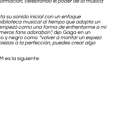
formación, celebrando el poder de la música 
nta su sonido inicial con un enfoque 
biblioteca musical al tiempo que adopta un 
m empezó como una forma de enfrentarme a mi 
imeros fans adoraban”, 
dijo Gaga en un 
co y negro como 
“volver a montar un espejo 
piezas a la perfección, puedes crear algo 
 es la siguiente: