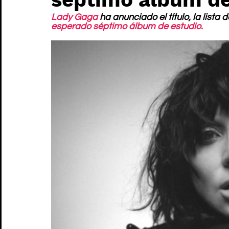
Lady Gaga
 ha anunciado el título, la list
esperado séptimo álbum de estudio.