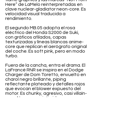
Here” de LaMelo reinterpretadas en 
clave nuclear-gladiator neon-core. Es 
velocidad visual traducida a 
rendimiento.
El segundo MB.05 adopta el rosa 
eléctrico del Honda S2000 de Suki, 
con gráficos afilados, capas 
texturizadas y líneas blancas anime-
core que replican el aerógrafo original 
del coche. Es soft pink, pero en modo 
turbo.
Fuera de la cancha, entra el drama. El 
LaFrancé RNR se inspira en el Dodge 
Charger de Dom Toretto, envuelto en 
charol negro brillante, piping 
reflectante plateado y detalles rojos 
que evocan el blower expuesto del 
motor. Es chunky, agresivo, casi villain-
core. No corre — intimida.
Cierra la colección una versión 
motorsport del LaFrancé, homenaje al 
Nissan Skyline GT-R, con franjas 
racing plateadas y azules que 
conectan la estética pista con el 
lifestyle urbano. Fast. Clean. Nostalgia 