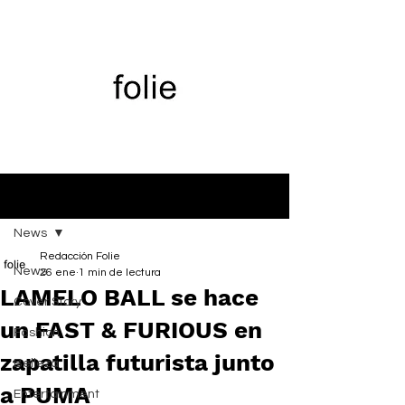
Entrada
News
Redacción Folie
News
26 ene
1 min de lectura
LAMELO BALL se hace
Cover Story
un FAST & FURIOUS en
Fashion
zapatilla futurista junto
Belleza
a PUMA
Entertainment