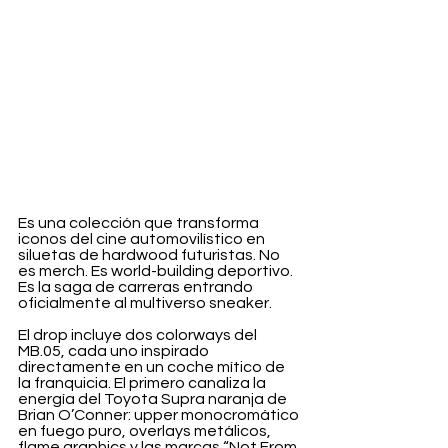
Es una colección que transforma 
iconos del cine automovilístico en 
siluetas de hardwood futuristas. No 
es merch. Es world-building deportivo. 
Es la saga de carreras entrando 
oficialmente al multiverso sneaker.
El drop incluye dos colorways del 
MB.05, cada uno inspirado 
directamente en un coche mítico de 
la franquicia. El primero canaliza la 
energía del Toyota Supra naranja de 
Brian O’Conner: upper monocromático 
en fuego puro, overlays metálicos, 
flame graphics y las marcas “Not From 