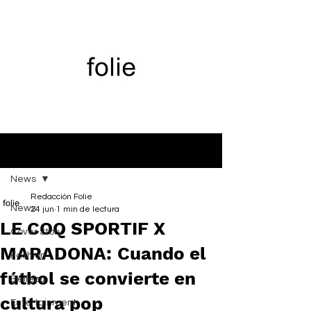
Entrada
News
Redacción Folie
News
24 jun
1 min de lectura
LE COQ SPORTIF X
Cover Story
MARADONA: Cuando el
Fashion
fútbol se convierte en
Belleza
cultura pop
Entertainment