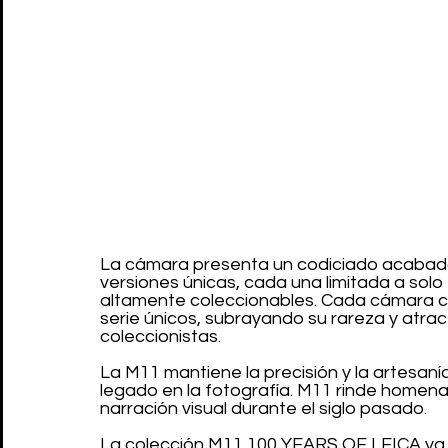
La cámara presenta un codiciado acabado d
versiones únicas, cada una limitada a solo 
altamente coleccionables. Cada cámara c
serie únicos, subrayando su rareza y atract
coleccionistas.
La M11 mantiene la precisión y la artesaní
legado en la fotografía. M11 rinde homenaj
narración visual durante el siglo pasado.
La colección M11 100 YEARS OF LEICA ya e