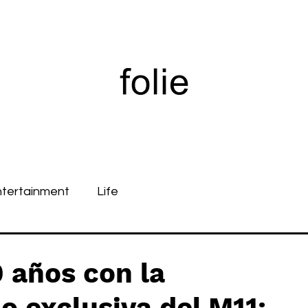
ntertainment
Life
 años con la
io exclusiva del M11: