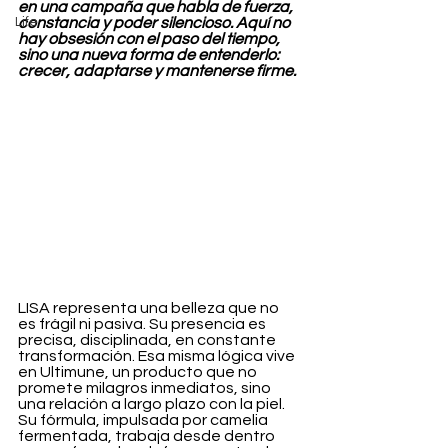
en una campaña que habla de fuerza, 
Life
constancia y poder silencioso. Aquí no 
hay obsesión con el paso del tiempo, 
sino una nueva forma de entenderlo: 
crecer, adaptarse y mantenerse firme.
LISA representa una belleza que no 
es frágil ni pasiva. Su presencia es 
precisa, disciplinada, en constante 
transformación. Esa misma lógica vive 
en Ultimune, un producto que no 
promete milagros inmediatos, sino 
una relación a largo plazo con la piel. 
Su fórmula, impulsada por camelia 
fermentada, trabaja desde dentro 