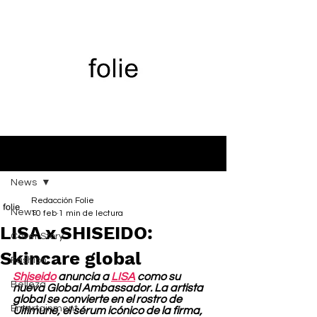
Entrada
News
Redacción Folie
News
10 feb
1 min de lectura
LISA x SHISEIDO:
Cover Story
Skincare global
Fashion
Shiseido
 anuncia a 
LISA
 como su 
Belleza
nueva Global Ambassador. La artista 
global se convierte en el rostro de 
Entertainment
Ultimune, el sérum icónico de la firma, 