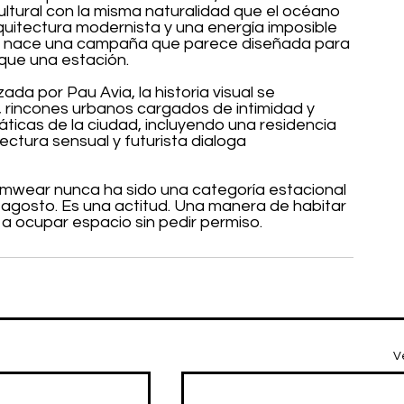
ltural con la misma naturalidad que el océano 
 arquitectura modernista y una energía imposible 
do, nace una campaña que parece diseñada para 
que una estación.
ada por Pau Avia, la historia visual se 
, rincones urbanos cargados de intimidad y 
ticas de la ciudad, incluyendo una residencia 
ctura sensual y futurista dialoga 
imwear nunca ha sido una categoría estacional 
gosto. Es una actitud. Una manera de habitar 
 a ocupar espacio sin pedir permiso.
V