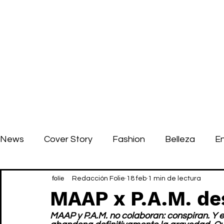
News
Cover Story
Fashion
Belleza
E
Redacción Folie
18 feb
1 min de lectura
MAAP x P.A.M. de
MAAP y P.A.M. no colaboran: conspiran. Y e