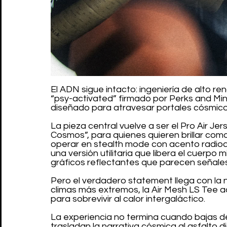
El ADN sigue intacto: ingeniería de alto r
“psy-activated” firmado por Perks and Mini
diseñado para atravesar portales cósmico
La pieza central vuelve a ser el Pro Air Jer
Cosmos”, para quienes quieren brillar com
operar en stealth mode con acento radioa
una versión utilitaria que libera el cuerpo 
gráficos reflectantes que parecen señales
Pero el verdadero statement llega con la 
climas más extremos, la Air Mesh LS Tee a
para sobrevivir al calor intergaláctico.
La experiencia no termina cuando bajas de l
trasladan la narrativa cósmica al asfalto d