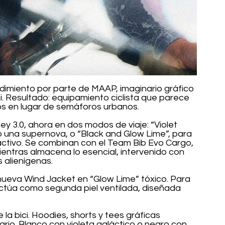
endimiento por parte de MAAP, imaginario gráfico 
. Resultado: equipamiento ciclista que parece 
s en lugar de semáforos urbanos.
sey 3.0, ahora en dos modos de viaje: “Violet 
o una supernova, o “Black and Glow Lime”, para 
ctivo. Se combinan con el Team Bib Evo Cargo, 
mientras almacena lo esencial, intervenido con 
 alienígenas.
nueva Wind Jacket en “Glow Lime” tóxico. Para 
ctúa como segunda piel ventilada, diseñada 
a bici. Hoodies, shorts y tees gráficas 
iario. Blanco con violeta galáctico o negro con 