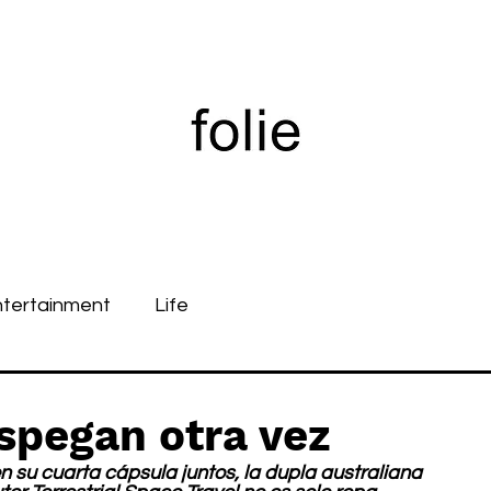
ntertainment
Life
spegan otra vez
n su cuarta cápsula juntos, la dupla australiana 