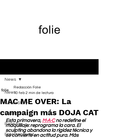
Entrada
News
Redacción Folie
News
10 feb
2 min de lectura
MAC ME OVER: La
Cover Story
campaign más DOJA CAT
Fashion
Esta primavera, 
M·A·C
 no redefine el 
Belleza
maquillaje: reprograma la cara. El 
sculpting abandona la rigidez técnica y 
Entertainment
se convierte en actitud pura. Más 