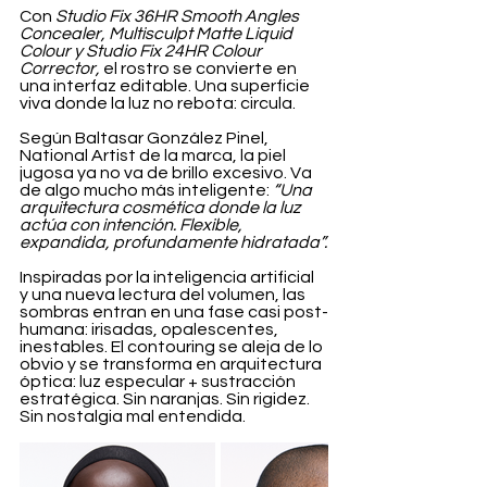
Con 
Studio Fix 36HR Smooth Angles 
Concealer, Multisculpt Matte Liquid 
Colour y Studio Fix 24HR Colour 
Corrector,
 el rostro se convierte en 
una interfaz editable. Una superficie 
viva donde la luz no rebota: circula.
Según Baltasar González Pinel, 
National Artist de la marca, la piel 
jugosa ya no va de brillo excesivo. Va 
de algo mucho más inteligente: 
“Una 
arquitectura cosmética donde la luz 
actúa con intención. Flexible, 
expandida, profundamente hidratada”.
Inspiradas por la inteligencia artificial 
y una nueva lectura del volumen, las 
sombras entran en una fase casi post-
humana: irisadas, opalescentes, 
inestables. El contouring se aleja de lo 
obvio y se transforma en arquitectura 
óptica: luz especular + sustracción 
estratégica. Sin naranjas. Sin rigidez. 
Sin nostalgia mal entendida.