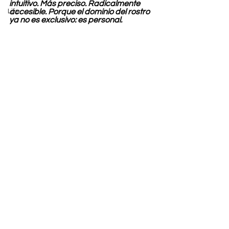
intuitivo. Más preciso. Radicalmente 
Life
accesible. Porque el dominio del rostro 
ya no es exclusivo: es personal.