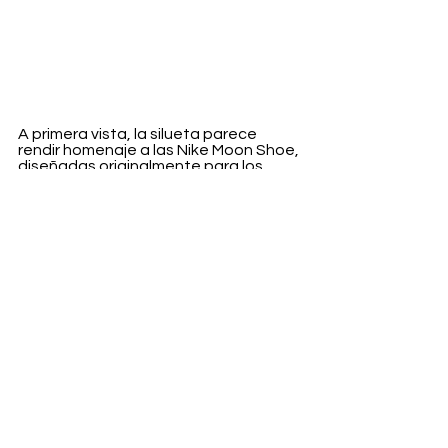
A primera vista, la silueta parece 
rendir homenaje a las Nike Moon Shoe, 
diseñadas originalmente para los 
Juegos Olímpicos de 1972. Las 
Sprinters de Margiela adoptan una 
silueta estilizada y de perfil bajo, 
similar a la forma distintiva de las 
Moon Shoe, pero con el característico 
toque vanguardista de la marca. La 
parte superior, de color bloque, 
combina una mezcla de texturas y 
acabados, que van desde cuero de 
becerro suave y ante, hasta nailon 
procesado con acabado vintage y 
goma. Todo esto se complementa 
con suelas de goma con tacos, la 
emblemática puntada de la marca en 
la lengüeta trasera y una etiqueta 
numérica en la lengüeta.