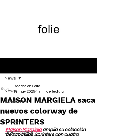
Entrada
News
Redacción Folie
News
19 may 2025
1 min de lectura
MAISON MARGIELA saca
Cover Story
nuevos colorway de
Fashion
SPRINTERS
Belleza
Maison Margiela
 amplía su colección 
Entertainment
de zapatillas Sprinters con cuatro 