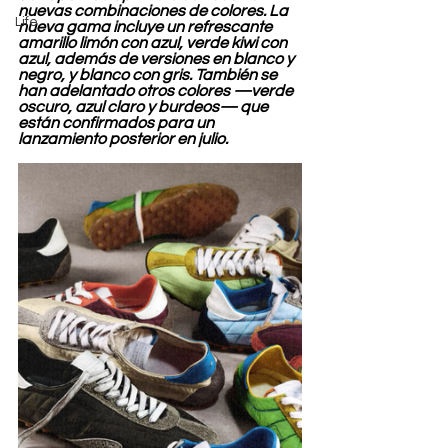
nuevas combinaciones de colores. La 
Life
nueva gama incluye un refrescante 
amarillo limón con azul, verde kiwi con 
azul, además de versiones en blanco y 
negro, y blanco con gris. También se 
han adelantado otros colores —verde 
oscuro, azul claro y burdeos— que 
están confirmados para un 
lanzamiento posterior en julio.