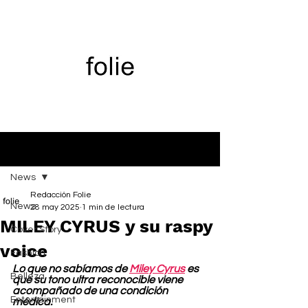
Entrada
News
Redacción Folie
News
28 may 2025
1 min de lectura
MILEY CYRUS y su raspy
Cover Story
voice
Fashion
Lo que no sabíamos de 
Miley Cyrus
 es 
Belleza
que su tono ultra reconocible viene 
acompañado de una condición 
Entertainment
médica.