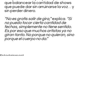
que balancear la cantidad de shows 
que puede dar sin arruinarse la voz… y 
sin perder dinero.
“No es gratis salir de gira,”
 explica. 
“Si 
no puedo tocar cierta cantidad de 
fechas, simplemente no tiene sentido. 
Es por eso que muchos artistas ya no 
giran tanto. No porque no quieran, sino 
porque el cuerpo no da.”
Entertainment
Ver todo
Entradas recientes