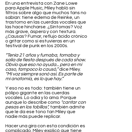
En una entrevista con Zane Lowe 
para Apple Music, Miley habló sin 
filtros sobre algo que muchos fans no 
sabían: tiene edema de Reinke, un 
trastorno en las cuerdas vocales que 
las hace hincharse. ¿Síntomas? Voz 
más grave, áspera y con textura. 
¿Causas? Fumar, reflujo ácido crónico 
o gritar como si estuvieras en un 
festival de punk en los 2000s.
“Tenía 21 años y fumaba, tomaba y 
salía de fiesta después de cada show. 
Obvio que eso no ayuda... pero en mi 
caso, tampoco lo causó,”
 dice Miley. 
“Mi voz siempre sonó así. Es parte de 
mi anatomía, es lo que hay.”
Y eso no es todo: también tiene un 
pólipo gigante en las cuerdas 
vocales. Lo odia y lo ama. Porque 
aunque lo describe como 
"cantar con 
pesas en los tobillos",
 también admite 
que le da ese tono tan Miley que 
nadie más puede replicar.
Hacer una gira con esta condición es 
complicado. Miley explicó que tiene 