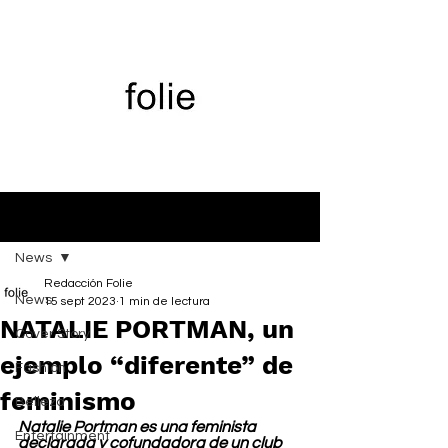
Entrada
News
Redacción Folie
News
15 sept 2023
1 min de lectura
NATALIE PORTMAN, un
Cover Story
ejemplo “diferente” de
Fashion
feminismo
Belleza
Natalie Portman es una feminista 
Entertainment
declarada y cofundadora de un club 