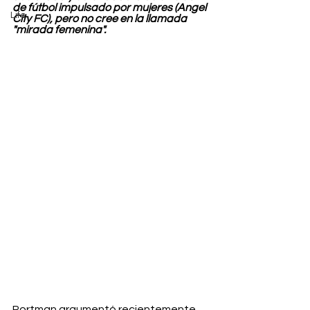
de fútbol impulsado por mujeres (Angel 
Life
City FC), pero no cree en la llamada 
"mirada femenina".
Portman argumentó recientemente 