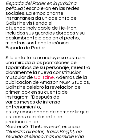
Espada del Poder en la próxima 
película",
 escribieron en las redes 
sociales. La emocionante 
instantánea da un adelanto de 
Galiztine vistiendo el 
atuendo inolvidable de He-Man, 
incluidos sus guardias dorados y su 
deslumbrante placa en el pecho, 
mientras sostiene la icónica 
Espada de Poder.
Si bien la foto no incluye su rostro ni 
una mirada a los pantalones de 
taparrabos de su personaje, muestra 
claramente la nueva constitución 
muscular de 
Galitzine
. Además de la 
publicación de Amazon MGM Studios, 
Galitzine celebró la revelación del 
primer look en su cuenta de 
Instagram. "Después de 
varios meses de intenso 
entrenamiento, 
estoy emocionado de compartir que 
estamos oficialmente en 
producción en 
MastersOfTheUniverse", escribió. 
"Nuestro director, Travis Knight, ha 
reunido al elenco más increíble y ha 