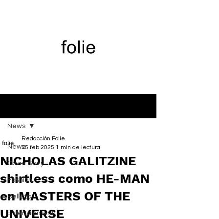
Entrada
News
Redacción Folie
News
25 feb 2025
1 min de lectura
NICHOLAS GALITZINE
Cover Story
shirtless como HE-MAN
Fashion
en MASTERS OF THE
Belleza
UNIVERSE
Entertainment