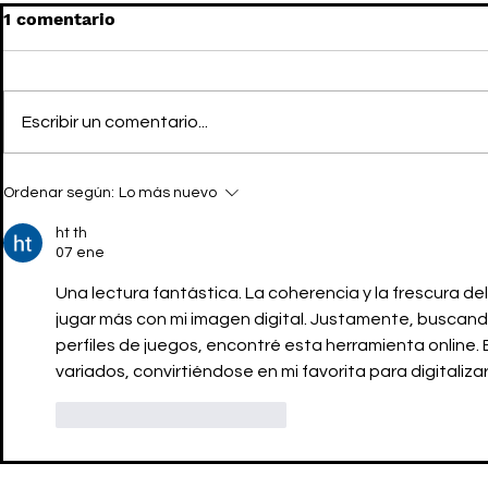
1 comentario
Escribir un comentario...
LEVI’S x OASIS: La collab
OASIS vuel
Ordenar según:
Lo más nuevo
denim más BRITPOP
después tr
pelea frate
ht th
07 ene
Una lectura fantástica. La coherencia y la frescura de
jugar más con mi imagen digital. Justamente, buscand
perfiles de juegos, encontré esta herramienta online. E
variados, convirtiéndose en mi favorita para digitaliza
Me gusta
Reaccionar