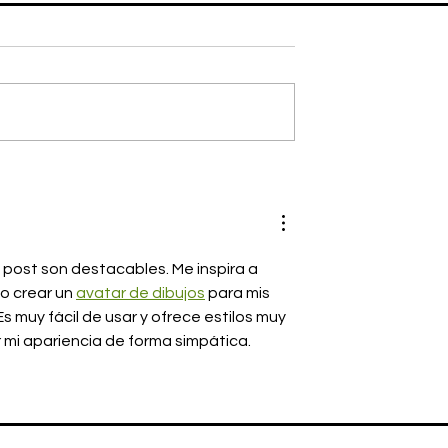
ve 15 años
LEVI’S presenta la
as su sonada
colección BAND TEE con
rnal
una colaboración
exclusiva de OASIS
l post son destacables. Me inspira a 
o crear un 
avatar de dibujos
 para mis 
s muy fácil de usar y ofrece estilos muy 
r mi apariencia de forma simpática.