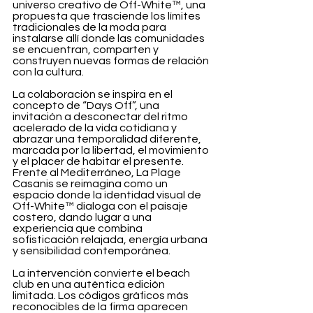
universo creativo de Off-White™, una 
propuesta que trasciende los límites 
tradicionales de la moda para 
instalarse allí donde las comunidades 
se encuentran, comparten y 
construyen nuevas formas de relación 
con la cultura.
La colaboración se inspira en el 
concepto de “Days Off”, una 
invitación a desconectar del ritmo 
acelerado de la vida cotidiana y 
abrazar una temporalidad diferente, 
marcada por la libertad, el movimiento 
y el placer de habitar el presente. 
Frente al Mediterráneo, La Plage 
Casanis se reimagina como un 
espacio donde la identidad visual de 
Off-White™ dialoga con el paisaje 
costero, dando lugar a una 
experiencia que combina 
sofisticación relajada, energía urbana 
y sensibilidad contemporánea.
La intervención convierte el beach 
club en una auténtica edición 
limitada. Los códigos gráficos más 
reconocibles de la firma aparecen 