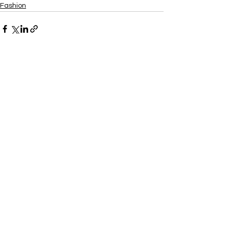
Fashion
Ver todo
Entradas recientes