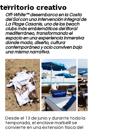
territorio creativo
Life
Off-White™ desembarca en la Costa 
del Sol con una intervención integral de 
La Plage Casanis, uno de los beach 
clubs más emblemáticos del litoral 
mediterráneo, transformando el 
espacio en una experiencia inmersiva 
donde moda, diseño, cultura 
contemporánea y ocio conviven bajo 
una misma narrativa.
Desde el 13 de junio y durante toda la 
temporada, el enclave marbellí se 
convierte en una extensión física del 