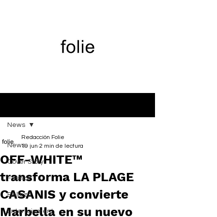
Entrada
News
Redacción Folie
News
19 jun
2 min de lectura
OFF-WHITE™
Cover Story
transforma LA PLAGE
Fashion
CASANIS y convierte
Belleza
Marbella en su nuevo
Entertainment