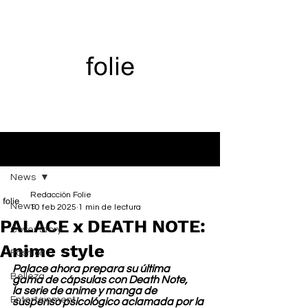
Entrada
News
Redacción Folie
News
10 feb 2025
1 min de lectura
PALACE x DEATH NOTE:
Cover Story
Anime style
Fashion
Palace ahora prepara su última 
Belleza
gama de cápsulas con Death Note, 
la serie de anime y manga de 
Entertainment
suspenso psicológico aclamada por la 