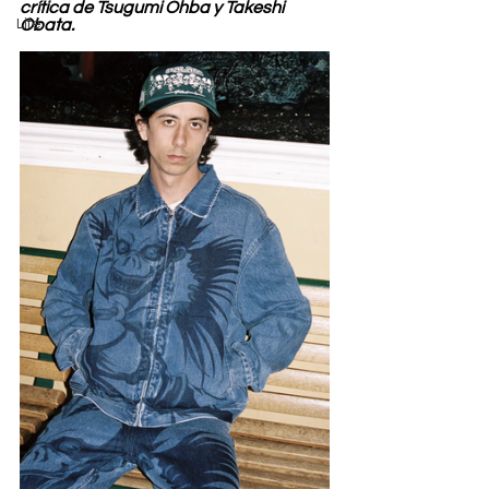
crítica de Tsugumi Ohba y Takeshi 
Life
Obata.