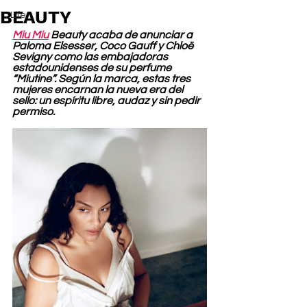
BEAUTY
Life
Miu Miu
 Beauty acaba de anunciar a 
Paloma Elsesser, Coco Gauff y Chloë 
Sevigny como las embajadoras 
estadounidenses de su perfume 
“Miutine”. Según la marca, estas tres 
mujeres encarnan la nueva era del 
sello: un espíritu libre, audaz y sin pedir 
permiso.