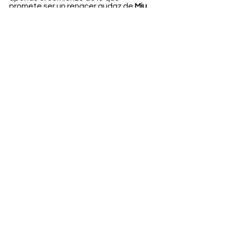
promete ser un renacer audaz de 
Miu 
Miu Beauty.
Belleza
Ver todo
Entradas recientes