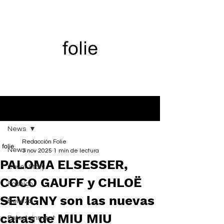
Entrada
News
Redacción Folie
News
3 nov 2025
1 min de lectura
PALOMA ELSESSER,
Cover Story
COCO GAUFF y CHLOË
Fashion
SEVIGNY son las nuevas
Belleza
caras de MIU MIU
Entertainment