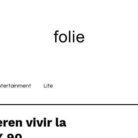
ntertainment
Life
ren vivir la
X 90