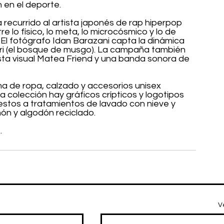
n en el deporte.
 recurrido al artista japonés de rap hiperpop 
 lo físico, lo meta, lo microcósmico y lo de 
l fotógrafo Idan Barazani capta la dinámica 
ori (el bosque de musgo). La campaña también 
ista visual Matea Friend y una banda sonora de 
a de ropa, calzado y accesorios unisex 
 la colección hay gráficos crípticos y logotipos 
stos a tratamientos de lavado con nieve y 
ón y algodón reciclado.
.
V