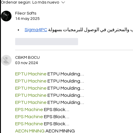
Ordenar según:
Lo más nuevo
futuro de las sneakers ha
Como la s
llegado
Filecr Softs
14 may 2025
Sigma4PC
Me gusta
Reaccionar
CBKM BOCU
03 nov 2024
EPTU Machine
 ETPU Moulding…
EPTU Machine
 ETPU Moulding…
EPTU Machine
 ETPU Moulding…
EPTU Machine
 ETPU Moulding…
EPTU Machine
 ETPU Moulding…
EPS Machine
 EPS Block…
EPS Machine
 EPS Block…
EPS Machine
 EPS Block…
AEON MINING
 AEON MINING