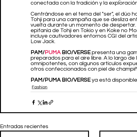
conectada con la tradición y la exploració
Centrándose en el tema del "ser", el dúo ha
Tohji para una campaña que se desliza entre
vuelta durante un momento de despertar. E
epifanía de Tohji en Tokio y en Koke no M
incluye cautivadores entornos CGI del art
Low Jack.
PAM/
PUMA
 BIO/VERSE
 presenta una gam
preparados para el aire libre. A lo largo de
omnipotentes, con algunos artículos expue
otros confeccionados con piel de champiñ
PAM/PUMA BIO/VERSE
 ya está disponible
Fashion
Entradas recientes