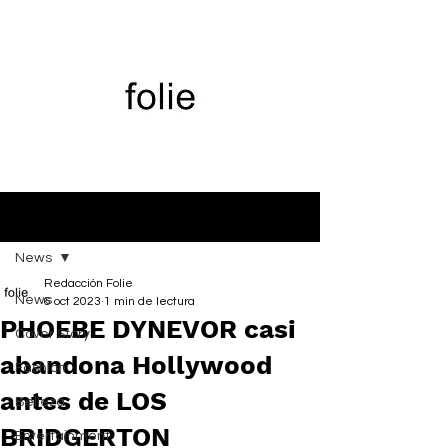
Entrada
News
Redacción Folie
News
6 oct 2023
1 min de lectura
PHOEBE DYNEVOR casi
Cover Story
abandona Hollywood
Fashion
antes de LOS
Belleza
BRIDGERTON
Entertainment