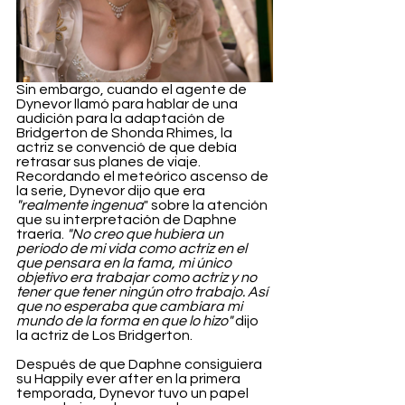
Sin embargo, cuando el agente de 
Dynevor llamó para hablar de una 
audición para la adaptación de 
Bridgerton de Shonda Rhimes, la 
actriz se convenció de que debía 
retrasar sus planes de viaje. 
Recordando el meteórico ascenso de 
la serie, Dynevor dijo que era 
"realmente ingenua
" sobre la atención 
que su interpretación de Daphne 
traería. 
"No creo que hubiera un 
periodo de mi vida como actriz en el 
que pensara en la fama, mi único 
objetivo era trabajar como actriz y no 
tener que tener ningún otro trabajo. Así 
que no esperaba que cambiara mi 
mundo de la forma en que lo hizo" 
dijo 
la actriz de Los Bridgerton.
Después de que Daphne consiguiera 
su Happily ever after en la primera 
temporada, Dynevor tuvo un papel 