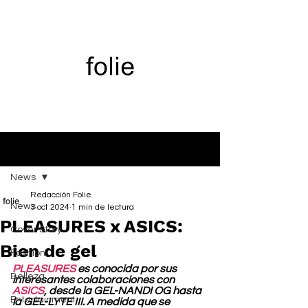
Entrada
News
Redacción Folie
News
3 oct 2024
1 min de lectura
PLEASURES x ASICS:
Cover Story
Bien de gel
Fashion
PLEASURES
 es conocida por sus 
Belleza
interesantes colaboraciones con 
ASICS
, desde la GEL-NANDI OG hasta 
Entertainment
la GEL-LYTE III. A medida que se 