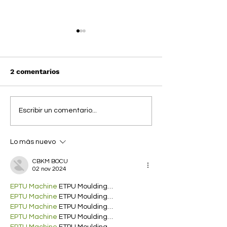
2 comentarios
PLEASURES x THE
PLEASURES x 
Escribir un comentario...
FAINT en una una
Como la seda
colección cápsula
Lo más nuevo
limitada
CBKM BOCU
02 nov 2024
EPTU Machine
 ETPU Moulding…
EPTU Machine
 ETPU Moulding…
EPTU Machine
 ETPU Moulding…
EPTU Machine
 ETPU Moulding…
EPTU Machine
 ETPU Moulding…