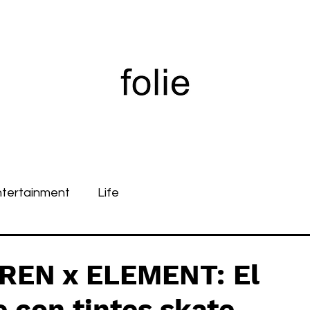
ntertainment
Life
REN x ELEMENT: El
e con tintes skate