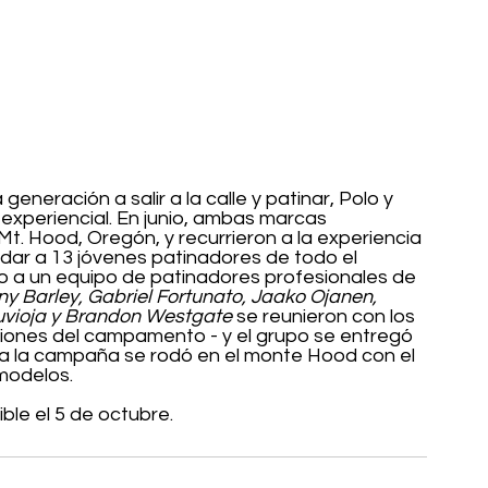
 generación a salir a la calle y patinar, Polo y 
 experiencial. En junio, ambas marcas 
. Hood, Oregón, y recurrieron a la experiencia 
dar a 13 jóvenes patinadores de todo el 
 a un equipo de patinadores profesionales de 
y Barley, Gabriel Fortunato, Jaako Ojanen, 
uvioja y Brandon Westgate
 se reunieron con los 
iones del campamento - y el grupo se entregó 
da la campaña se rodó en el monte Hood con el 
modelos.
ible el 5 de octubre.