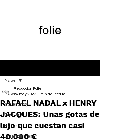
Entrada
News
Redacción Folie
News
24 may 2023
1 min de lectura
RAFAEL NADAL x HENRY
Cover Story
JACQUES: Unas gotas de
Fashion
lujo que cuestan casi
Belleza
40.000 €
Entertainment