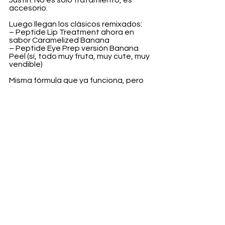
Justin. No es solo tratamiento, es 
accesorio.
Luego llegan los clásicos remixados:
– Peptide Lip Treatment ahora en 
sabor Caramelized Banana
– Peptide Eye Prep versión Banana 
Peel (sí, todo muy fruta, muy cute, muy 
vendible)
Misma fórmula que ya funciona, pero 
con giro estético para enganchar 
otra vez. El movimiento es bastante 
claro: Rhode no solo vende skincare, 
vende universo. Y meter a Justin no es 
cameo, es narrativa de pareja 
convertida en marca.
Disponible desde el 13 de abril en la 
web de Rhode.
Belleza
Ver todo
Entradas recientes