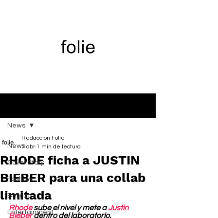
Entrada
News
Redacción Folie
News
7 abr
1 min de lectura
RHODE ficha a JUSTIN
Cover Story
BIEBER para una collab
Fashion
limitada
Belleza
Rhode
 sube el nivel y mete a 
Justin 
Entertainment
Bieber
 dentro del laboratorio.