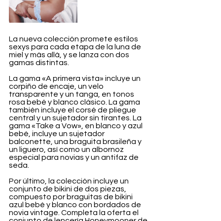
La nueva colección promete estilos 
sexys para cada etapa de la luna de 
miel y más allá, y se lanza con dos 
gamas distintas.
La gama «A primera vista» incluye un 
corpiño de encaje, un velo 
transparente y un tanga, en tonos 
rosa bebé y blanco clásico. La gama 
también incluye el corsé de pliegue 
central y un sujetador sin tirantes. La 
gama «Take a Vow», en blanco y azul 
bebé, incluye un sujetador 
balconette, una braguita brasileña y 
un liguero, así como un albornoz 
especial para novias y un antifaz de 
seda.
Por último, la colección incluye un 
conjunto de bikini de dos piezas, 
compuesto por braguitas de bikini 
azul bebé y blanco con bordados de 
novia vintage. Completa la oferta el 
conjunto de lencería Honeymooner de 