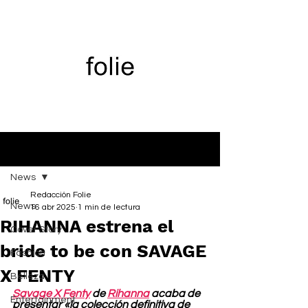
Entrada
News
Redacción Folie
News
16 abr 2025
1 min de lectura
RIHANNA estrena el
Cover Story
bride to be con SAVAGE
Fashion
X FENTY
Belleza
Savage X Fenty
 de 
Rihanna
 acaba de 
Entertainment
presentar «la colección definitiva de 