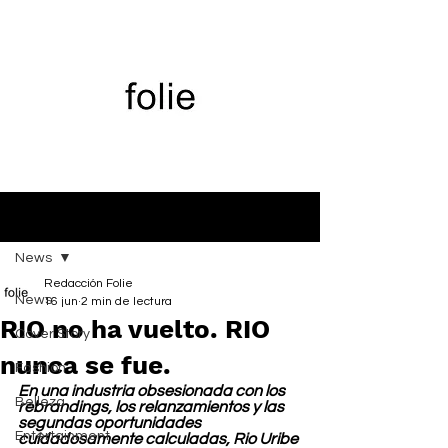
Entrada
News
Redacción Folie
News
16 jun
2 min de lectura
RIO no ha vuelto. RIO
Cover Story
nunca se fue.
Fashion
En una industria obsesionada con los 
Belleza
rebrandings, los relanzamientos y las 
segundas oportunidades 
Entertainment
cuidadosamente calculadas, Rio Uribe 