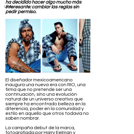
ha decidido hacer algo mucho más 
Life
interesante: cambiar las reglas sin 
pedir permiso.
El diseñador mexicoamericano 
inaugura una nueva era con RIO, una 
firma que no pretende ser una 
continuación, sino una evolución 
natural de un universo creativo que 
siempre ha encontrado belleza en la 
diferencia, poder en la comunidad y 
estilo en aquello que otros todavía no 
saben nombrar.
La campaña debut de la marca, 
fotografiada por Harry Eelman y 