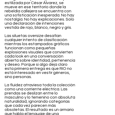
estilizada por César Álvarez, se 
mueve en ese territorio donde la 
rebeldía callejera se encuentra con 
una sofisticación inesperada. No hay 
nostalgia. No hay explicaciones. Solo 
una declaración de intenciones 
vestida de rojo, blanco, negro y gris.
Las siluetas oversize desafían 
cualquier intento de clasificación 
mientras los estampados gráficos 
funcionan como pequeñas 
explosiones visuales que convierten 
cada look en una conversación 
abierta sobre identidad, pertenencia 
y deseo. Porque si algo deja claro 
esta primera entrega es que RIO no 
está interesado en vestir géneros, 
sino personas.
La fluidez atraviesa toda la colección 
como una corriente eléctrica. Las 
prendas se deslizan entre lo 
masculino y lo femenino con absoluta 
naturalidad, ignorando categorías 
que cada vez parecen más 
obsoletas. El resultado es un armario 
que habla el lenguaje de una 