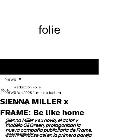
Entrada
News
Redacción Folie
News
7 feb 2025
1 min de lectura
SIENNA MILLER x
Cover Story
FRAME: Be like home
Fashion
Sienna Miller y su novio, el actor y 
Belleza
modelo Oli Green, protagonizan la 
nueva campaña publicitaria de Frame, 
Entertainment
convirtiéndose así en la primera pareja 