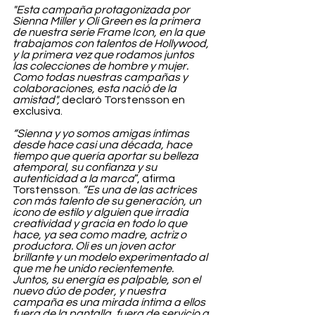
"Esta campaña protagonizada por 
Sienna Miller y Oli Green es la primera 
de nuestra serie Frame Icon, en la que 
trabajamos con talentos de Hollywood, 
y la primera vez que rodamos juntos 
las colecciones de hombre y mujer. 
Como todas nuestras campañas y 
colaboraciones, esta nació de la 
amistad",
 declaró Torstensson en 
exclusiva.
“Sienna y yo somos amigas íntimas 
desde hace casi una década, hace 
tiempo que quería aportar su belleza 
atemporal, su confianza y su 
autenticidad a la marca
”, afirma 
Torstensson. 
“Es una de las actrices 
con más talento de su generación, un 
icono de estilo y alguien que irradia 
creatividad y gracia en todo lo que 
hace, ya sea como madre, actriz o 
productora. Oli es un joven actor 
brillante y un modelo experimentado al 
que me he unido recientemente. 
Juntos, su energía es palpable, son el 
nuevo dúo de poder, y nuestra 
campaña es una mirada íntima a ellos 
fuera de la pantalla, fuera de servicio a 