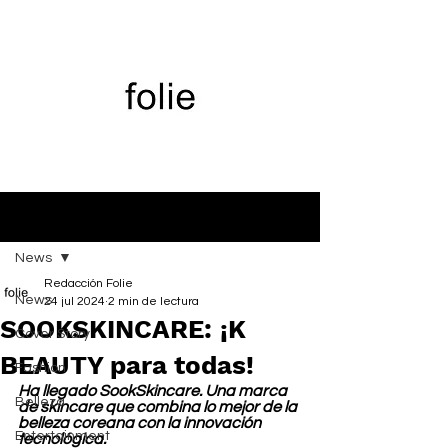
Entrada
News
Redacción Folie
News
24 jul 2024
2 min de lectura
SOOKSKINCARE: ¡K
Cover Story
BEAUTY para todas!
Fashion
Ha llegado SookSkincare. Una marca 
Belleza
de skincare que combina lo mejor de la 
belleza coreana con la innovación 
Entertainment
tecnológica.