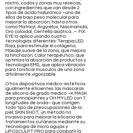
rostro, codos y zonas muy resecas, 
con ingredientes que van desde 2 
tipos de ácido hialurónico –uno de 
ellos de bajo peso molecular para 
mejorar la absorción, hasta otros 
como Matrixyl, Argyrelox, Niacinamida, 
Oro coloidal, Centella asiática...–. FIX 
EYE lo aplica usando cuatro 
tecnologías diferentes: Terapia LED 
Roja, para estimular el colágeno; 
Masaje suave de la zona, que mejora 
la hinchazón; Calor terapéutico, que 
optimiza la absorción de productos y 
tecnología EMS, que aplica vibración 
para tonificar músculos de una zona 
difícilmente vigorizable.
Otros dispositivos médico-estéticos 
igualmente eficientes: las máscaras 
de silicona de grado médico –K MASK 
para principiantes y OH MY LED con 7 
longitudes de onda– que corrigen 
todo tipo de preocupaciones de la 
piel; SKIN SHOT, un método no 
invasivo para mejorar la eficacia de 
tratamientos cutáneos mediante su 
tecnología de micro agujas y 
LIPOSCULPT PRO para combatir la 