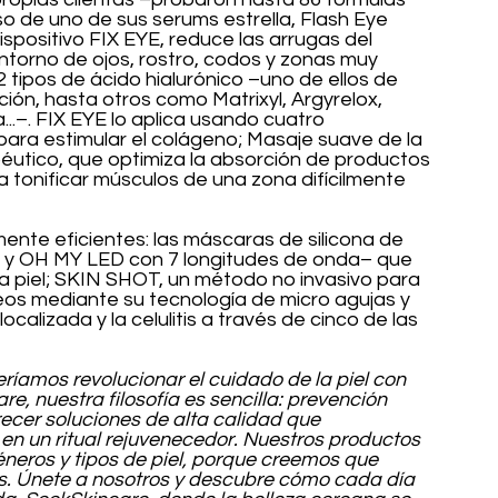
so de uno de sus serums estrella, Flash Eye 
spositivo FIX EYE, reduce las arrugas del 
ntorno de ojos, rostro, codos y zonas muy 
tipos de ácido hialurónico –uno de ellos de 
ión, hasta otros como Matrixyl, Argyrelox, 
...–. FIX EYE lo aplica usando cuatro 
para estimular el colágeno; Masaje suave de la 
péutico, que optimiza la absorción de productos 
a tonificar músculos de una zona difícilmente 
ente eficientes: las máscaras de silicona de 
 y OH MY LED con 7 longitudes de onda– que 
a piel; SKIN SHOT, un método no invasivo para 
eos mediante su tecnología de micro agujas y 
lizada y la celulitis a través de cinco de las 
ríamos revolucionar el cuidado de la piel con 
e, nuestra filosofía es sencilla: prevención 
ecer soluciones de alta calidad que 
 en un ritual rejuvenecedor. Nuestros productos 
neros y tipos de piel, porque creemos que 
s. Únete a nosotros y descubre cómo cada día 