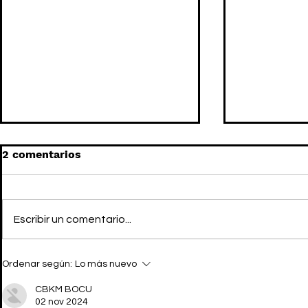
2 comentarios
Escribir un comentario...
KIKI WORLD es la
PRADA BEA
Ordenar según:
Lo más nuevo
plataforma beauty que
expandirse
democratiza el skincare
skincare
CBKM BOCU
02 nov 2024