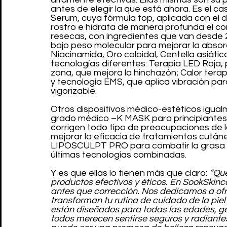
antes de elegir la que está ahora. Es el ca
Serum, cuya fórmula top, aplicada con el di
rostro e hidrata de manera profunda el co
resecas, con ingredientes que van desde 2 
bajo peso molecular para mejorar la absorc
Niacinamida, Oro coloidal, Centella asiática
tecnologías diferentes: Terapia LED Roja, 
zona, que mejora la hinchazón; Calor tera
y tecnología EMS, que aplica vibración par
vigorizable.
Otros dispositivos médico-estéticos igualm
grado médico –K MASK para principiantes
corrigen todo tipo de preocupaciones de l
mejorar la eficacia de tratamientos cután
LIPOSCULPT PRO para combatir la grasa loca
últimas tecnologías combinadas.
Y es que ellas lo tienen más que claro: 
“Que
productos efectivos y éticos. En SookSkincar
antes que corrección. Nos dedicamos a ofr
transforman tu rutina de cuidado de la piel
están diseñados para todas las edades, gé
todos merecen sentirse seguros y radiante