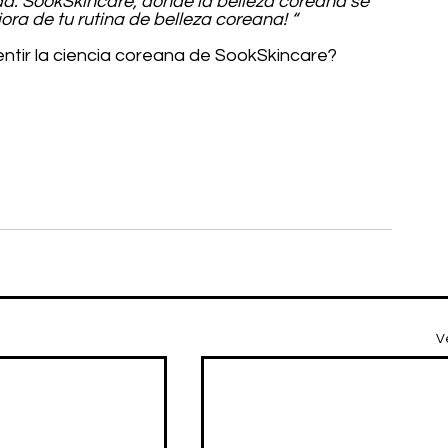
. SookSkincare, donde la belleza coreana se 
ra de tu rutina de belleza coreana! “
ntir la ciencia coreana de SookSkincare?
V