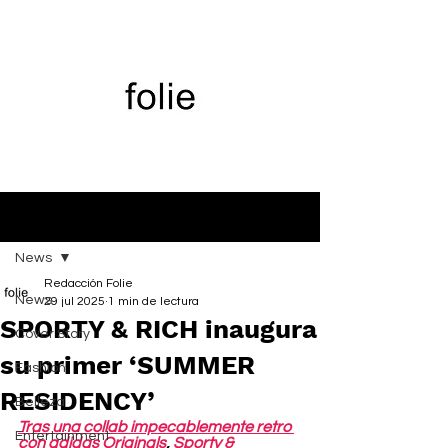
Entrada
News
Redacción Folie
News
29 jul 2025
1 min de lectura
SPORTY & RICH inaugura
Cover Story
su primer ‘SUMMER
Fashion
RESIDENCY’
Belleza
Tras una collab impecablemente retro 
Entertainment
con adidas Originals
, 
Sporty & 