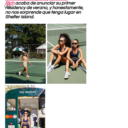
Rich
 acaba de anunciar su primer 
Life
residency de verano, y honestamente, 
no nos sorprende que tenga lugar en 
Shelter Island.