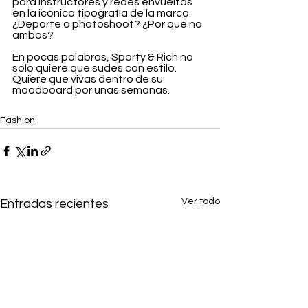
para instructores y redes envueltas 
en la icónica tipografía de la marca. 
¿Deporte o photoshoot? ¿Por qué no 
ambos?
En pocas palabras, Sporty & Rich no 
solo quiere que sudes con estilo. 
Quiere que vivas dentro de su 
moodboard por unas semanas.
Fashion
Ver todo
Entradas recientes