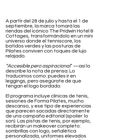
A partir del 28 de julio y hasta el 1 de 
septiembre, la marca tomará las 
riendas del icónico The Pridwin Hotel & 
Cottages, transformándolo en un mini 
universo donde el tenniscore, los 
batidos verdes y las posturas de 
Pilates conviven con toques de lujo 
relajado.
“Accesible pero aspiracional
” —así lo 
describe la nota de prensa. Lo 
traducimos como: puedes ir en 
leggings, pero asegúrate de que 
tengan el logo bordado.
El programa incluye clínicas de tenis, 
sesiones de Forma Pilates, mucho 
descanso, y ese tipo de experiencias 
que parecen sacadas directamente 
de una campaña editorial (spoiler: lo 
son). Las pistas de tenis, por ejemplo, 
recibirán un makeover completo: 
sombrillas con logo, señalética 
personalizada, uniformes elevados 