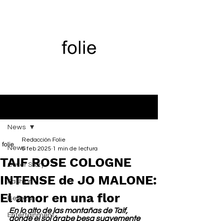
Entrada
News
Redacción Folie
News
6 feb 2025
1 min de lectura
TAIF ROSE COLOGNE
Cover Story
INTENSE de JO MALONE:
Fashion
El amor en una flor
Belleza
En lo alto de las montañas de Taif, 
Entertainment
donde el sol árabe besa suavemente 