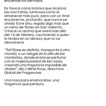
enciende los sentidos.
Es fresca como la brisa que acaricia 
las montañas, luminosa como el 
amanecer más puro, pero con un final 
envolvente, profundo, que nunca se 
olvida. Este año, regala algo más que 
un ramo de flores en San Valentín… 
Ofrece un aroma que vivirá más allá 
del 14 de febrero, cautivando a quien 
lo reciba en un abrazo que no se 
desvanece.
"Taif Rose es distinta, transporta a otro 
mundo, a un refugio en lo alto de las 
montañas, donde el aire se perfuma 
con la majestuosidad de las rosas, 
creando una fragancia imposible de 
olvidar
”, dijo Céline Roux, directora 
Global de Fragancias.
Una rosa para enamorarse, una 
fragancia que perdura.
Belleza