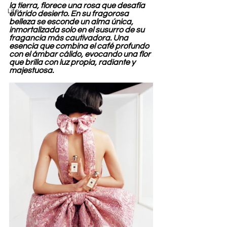
la tierra, florece una rosa que desafía 
Life
el árido desierto. En su fragorosa 
belleza se esconde un alma única, 
inmortalizada solo en el susurro de su 
fragancia más cautivadora. Una 
esencia que combina el café profundo 
con el ámbar cálido, evocando una flor 
que brilla con luz propia, radiante y 
majestuosa.