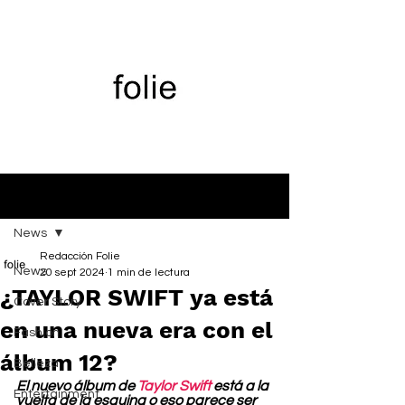
Entrada
News
Redacción Folie
News
20 sept 2024
1 min de lectura
¿TAYLOR SWIFT ya está
Cover Story
en una nueva era con el
Fashion
álbum 12?
Belleza
El nuevo álbum de 
Taylor Swift
 está a la 
Entertainment
vuelta de la esquina o eso parece ser 