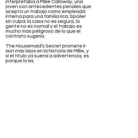
interpretaba a Millie Calloway, una 
joven con antecedentes penales que 
acepta un trabajo como empleada 
interna para una familia rica. Spoiler 
sin culpa: la casa no es segura, la 
gente no es normal y el trabajo es 
mucho más peligroso de lo que el 
contrato sugería.
The Housemaid’s Secret promete ir 
aún más lejos en la historia de Millie, y 
si el título ya suena a advertencia, es 
porque lo es.
Entertainment
Ver todo
Entradas recientes