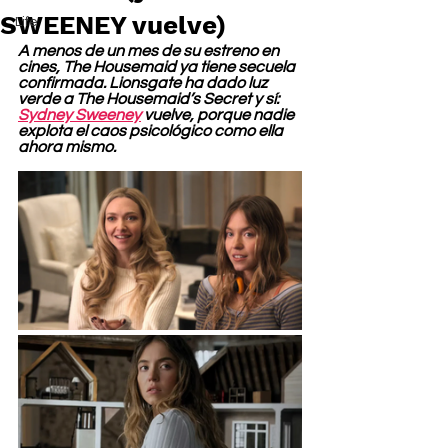
SWEENEY vuelve)
Life
A menos de un mes de su estreno en 
cines, The Housemaid ya tiene secuela 
confirmada. Lionsgate ha dado luz 
verde a The Housemaid’s Secret y sí: 
Sydney Sweeney
 vuelve, porque nadie 
explota el caos psicológico como ella 
ahora mismo.