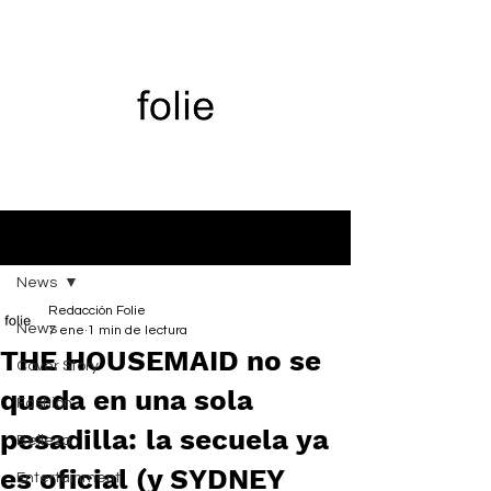
Entrada
News
Redacción Folie
News
7 ene
1 min de lectura
THE HOUSEMAID no se
Cover Story
queda en una sola
Fashion
pesadilla: la secuela ya
Belleza
es oficial (y SYDNEY
Entertainment