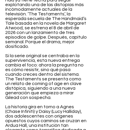
Hulu ya tiene fecha para seguir 
explotando una de las distopías más 
incómodamente actuales de la 
televisión. ‘The Testaments’, la 
esperada secuela de The Handmaid’s 
Tale basada en la novela de Margaret 
Atwood, se estrena el 8 de abril de 
2026 con un lanzamiento de tres 
episodios de golpe. Después, capítulo 
semanal. Porque el drama, mejor 
dosificado.
Si la serie original se centraba en la 
supervivencia, esta nueva entrega 
cambia el foco: ahora la pregunta no 
es cómo resistir, sino qué pasa 
cuando creces dentro del sistema. 
The Testaments se presenta como 
un relato de coming of age en clave 
distópica, siguiendo a una nueva 
generación que empieza a mirar 
Gilead con sospecha.
La historia gira en torno a Agnes 
(Chase Infiniti) y Daisy (Lucy Halliday), 
dos adolescentes con orígenes 
opuestos cuyos caminos se cruzan en 
Ardua Hall, una institución tan 