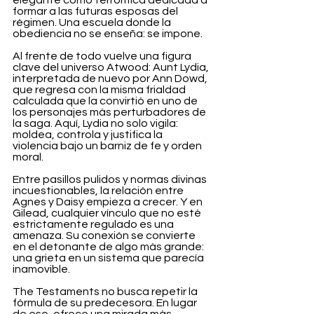
elegante como terrorífica dedicada a 
formar a las futuras esposas del 
régimen. Una escuela donde la 
obediencia no se enseña: se impone.
Al frente de todo vuelve una figura 
clave del universo Atwood: Aunt Lydia, 
interpretada de nuevo por Ann Dowd, 
que regresa con la misma frialdad 
calculada que la convirtió en uno de 
los personajes más perturbadores de 
la saga. Aquí, Lydia no solo vigila: 
moldea, controla y justifica la 
violencia bajo un barniz de fe y orden 
moral.
Entre pasillos pulidos y normas divinas 
incuestionables, la relación entre 
Agnes y Daisy empieza a crecer. Y en 
Gilead, cualquier vínculo que no esté 
estrictamente regulado es una 
amenaza. Su conexión se convierte 
en el detonante de algo más grande: 
una grieta en un sistema que parecía 
inamovible.
The Testaments no busca repetir la 
fórmula de su predecesora. En lugar 