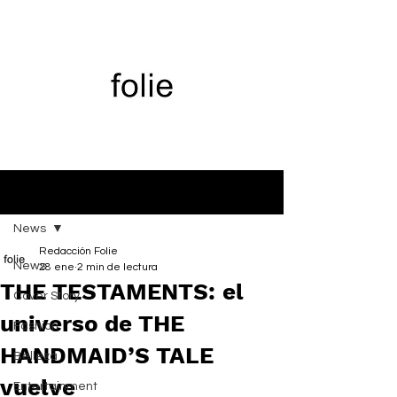
Entrada
News
Redacción Folie
News
28 ene
2 min de lectura
THE TESTAMENTS: el
Cover Story
universo de THE
Fashion
HANDMAID’S TALE
Belleza
vuelve
Entertainment