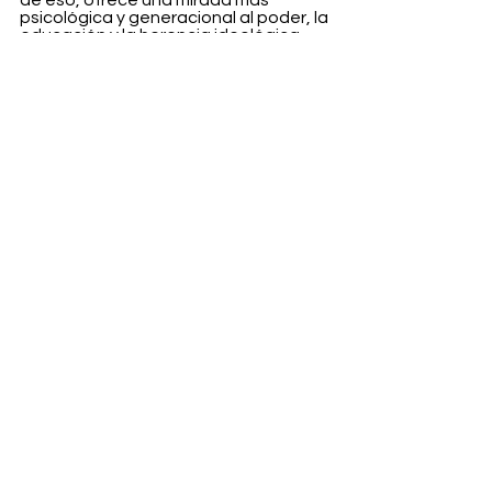
de eso, ofrece una mirada más 
psicológica y generacional al poder, la 
educación y la herencia ideológica. 
Porque las dictaduras no solo se 
sostienen por el miedo, sino por lo que 
enseñan a sus hijos. Y cuando esos 
hijos empiezan a hacer preguntas, 
todo tiembla.
Entertainment
Ver todo
Entradas recientes