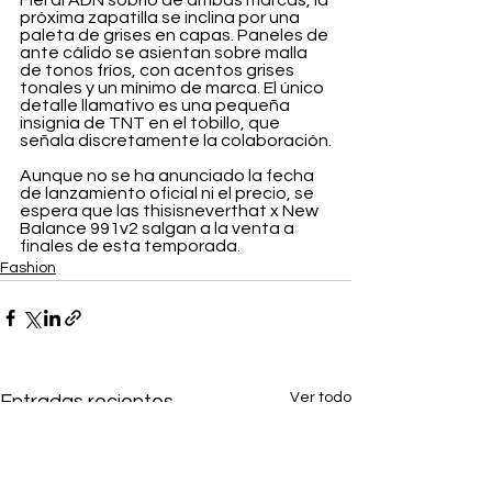
Fiel al ADN sobrio de ambas marcas, la 
próxima zapatilla se inclina por una 
paleta de grises en capas. Paneles de 
ante cálido se asientan sobre malla 
de tonos fríos, con acentos grises 
tonales y un mínimo de marca. El único 
detalle llamativo es una pequeña 
insignia de TNT en el tobillo, que 
señala discretamente la colaboración.
Aunque no se ha anunciado la fecha 
de lanzamiento oficial ni el precio, se 
espera que las thisisneverthat x New 
Balance 991v2 salgan a la venta a 
finales de esta temporada.
Fashion
Ver todo
Entradas recientes