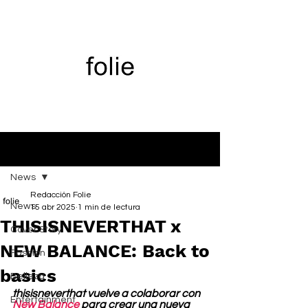
Entrada
News
Redacción Folie
News
15 abr 2025
1 min de lectura
THISISNEVERTHAT x
Cover Story
NEW BALANCE: Back to
Fashion
basics
Belleza
thisisneverthat vuelve a colaborar con 
Entertainment
New Balance
 para crear una nueva 