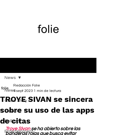
Entrada
News
Redacción Folie
News
4 sept 2023
1 min de lectura
TROYE SIVAN se sincera
Cover Story
sobre su uso de las apps
Fashion
de citas
Belleza
Troye Sivan
 se ha abierto sobre las 
Entertainment
banderas rojas que busca evitar 