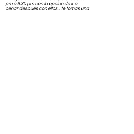
pm o 6:30 pm con la opción de ir a 
cenar después con ellos... te tomas una 
copa o dos, y luego estás como, '¡oh 
maldición, he quedado con mis amigos 
para cenar a las 8:00 pm, así que 
tengo que correr!",
 dijo. 
"Eso me parece 
muy frío. O si va bien, no dices eso, y 
dices: '¿Vamos a comer algo?".
Entertainment
Ver todo
Entradas recientes