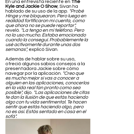
En una entrevista reciente en 
The 
Kyle and Jackie O Show
, Sivan ha 
hablado de su uso de la app. 
"Probé 
Hinge y me bloquearon. Pero luego en 
realidad fortificaron mi cuenta, como 
que ahora no se puede reportar",
reveló. 
"La tengo en mi teléfono. Pero 
no la uso mucho. Estaba emocionado 
cuando la conseguí. Probablemente la 
usé activamente durante unas dos 
semanas", 
explicó Sivan.
Además de hablar sobre su uso, 
ofreció algunos sabios consejos a la 
presentadora Jackie sobre cómo 
navegar por la aplicación. 
"Creo que 
es mucho mejor si vas a conocer a 
alguien en las aplicaciones, conocerlos 
en la vida real tan pronto como sea 
posible",
 dijo. 
"Las aplicaciones de citas 
te dan la ilusión de que estás haciendo 
algo con tu vida sentimental. Te hacen 
sentir que estás haciendo algo, pero 
no es así. Estás sentado en casa en el 
sofá".