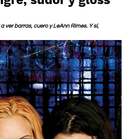
 ver barras, cuero y LeAnn Rimes. Y sí, 