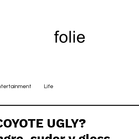
ntertainment
Life
 COYOTE UGLY?
gre, sudor y gloss