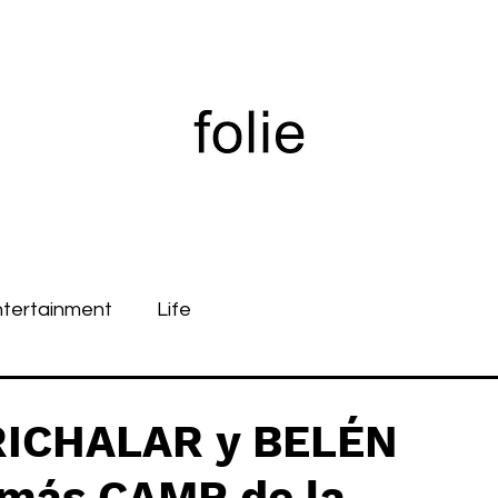
ntertainment
Life
RICHALAR y BELÉN
 más CAMP de la