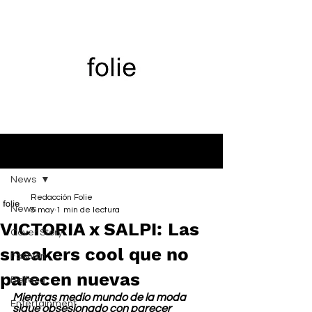
Entrada
News
Redacción Folie
News
8 may
1 min de lectura
VICTORIA x SALPI: Las
Cover Story
sneakers cool que no
Fashion
parecen nuevas
Belleza
Mientras medio mundo de la moda 
Entertainment
sigue obsesionado con parecer 