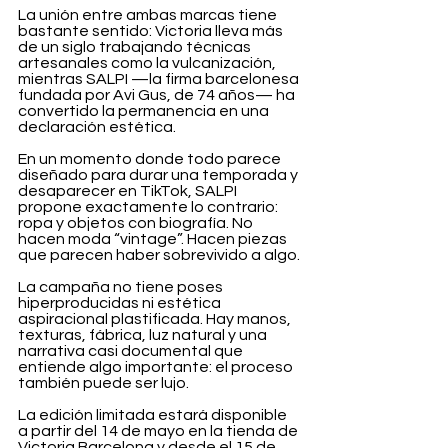
La unión entre ambas marcas tiene 
bastante sentido: Victoria lleva más 
de un siglo trabajando técnicas 
artesanales como la vulcanización, 
mientras SALPI —la firma barcelonesa 
fundada por Avi Gus, de 74 años— ha 
convertido la permanencia en una 
declaración estética.
En un momento donde todo parece 
diseñado para durar una temporada y 
desaparecer en TikTok, SALPI 
propone exactamente lo contrario: 
ropa y objetos con biografía. No 
hacen moda “vintage”. Hacen piezas 
que parecen haber sobrevivido a algo.
La campaña no tiene poses 
hiperproducidas ni estética 
aspiracional plastificada. Hay manos, 
texturas, fábrica, luz natural y una 
narrativa casi documental que 
entiende algo importante: el proceso 
también puede ser lujo.
La edición limitada estará disponible 
a partir del 14 de mayo en la tienda de 
Victoria Barcelona y desde el 15 de 