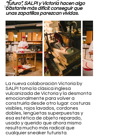
“futuro”, SALPI y Victoria hacen algo 
Life
bastante más difícil: conseguir que 
unas zapatillas parezcan vividas.
La nueva colaboración Victoria by 
SALPI toma la clásica inglesa 
vulcanizada de Victoria y la desmonta 
emocionalmente para volver a 
construirla desde otro lugar: costuras 
visibles, rojos lavados, cordones 
dobles, lengüetas superpuestas y 
esa estética de objeto reparado, 
usado y querido que ahora mismo 
resulta mucho más radical que 
cualquier sneaker futurista.