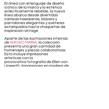
En línea con el lenguaje de diseño 
icónico de la marca y la estética 
eclécticamente rebelde, la nueva 
línea abarca desde divertidas 
camisas hawaianas, blazers y 
pantalones elegantes y suéteres 
estampados hasta chaquetas de 
inspiración vintage. 
Aparte de las ilustraciones internas 
de 
WACKO MARIA
, la colección 
presenta una gran cantidad de 
homenajes y piezas colaborativas. 
Esto incluye impresiones 
artísticas con la 
provocativa fotografía de Ellen von 
Unwerth, impresiones en madera de 
Hokusai e 
imágenes culturalmente icónicas de 
TIBURÓN, la película Stand By Me de 
1986, así como la trilogía Dark Knight 
de Christopher Nolan: Batman Begins, 
The Dark Knight y The Dark Knight 
Begins. Además, la gama estacional 
también consistirá en nuevos 
artículos colaborativos como Neck 
Face y WOLF'S HEAD.