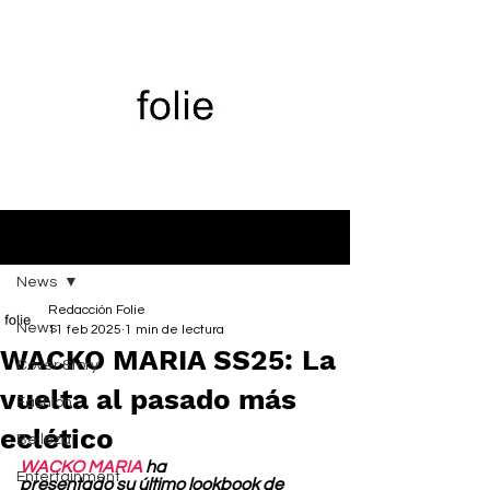
Entrada
News
Redacción Folie
News
11 feb 2025
1 min de lectura
WACKO MARIA SS25: La
Cover Story
vuelta al pasado más
Fashion
eclético
Belleza
WACKO MARIA
 ha 
Entertainment
presentado su último lookbook de 