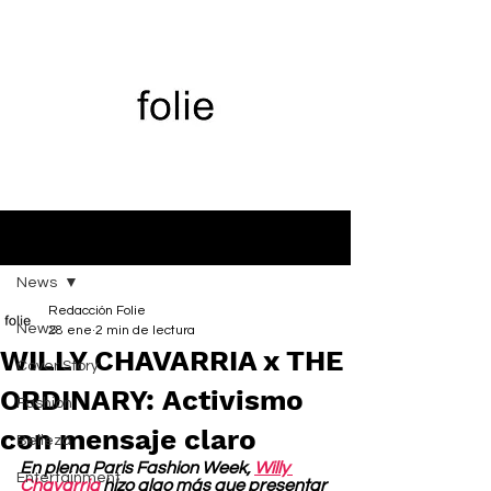
Entrada
News
Redacción Folie
News
28 ene
2 min de lectura
WILLY CHAVARRIA x THE
Cover Story
ORDINARY: Activismo
Fashion
con mensaje claro
Belleza
En plena Paris Fashion Week, 
Willy 
Entertainment
Chavarria
 hizo algo más que presentar 