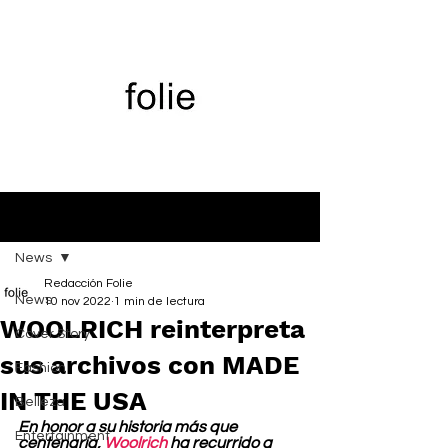
Entrada
News
Redacción Folie
News
10 nov 2022
1 min de lectura
WOOLRICH reinterpreta
Cover Story
sus archivos con MADE
Fashion
IN THE USA
Belleza
En honor a su historia más que 
Entertainment
centenaria, 
Woolrich
 ha recurrido a 