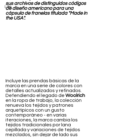
sus archivos de distinguidos códigos 
Life
de diseño americano para una 
cápsula de franelas titulada "Made in 
the USA".
Incluye las prendas básicas de la 
marca en una serie de colores con 
detalles actualizados y refinados. 
Defendiendo el legado de 
Woolrich
en la ropa de trabajo, la colección 
renueva los tejidos y patrones 
arquetípicos con un gusto 
contemporáneo - en varias 
iteraciones, la marca cambia los 
tejidos tradicionales por lana 
cepillada y variaciones de tejidos 
mezclados, sin dejar de lado sus 