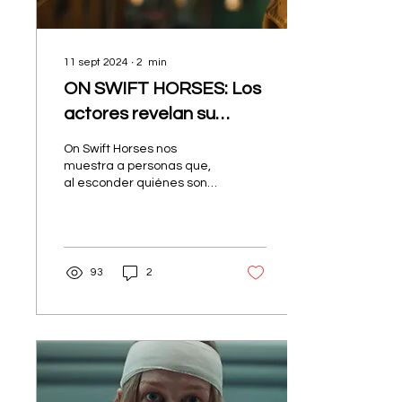
11 sept 2024
∙
2
min
ON SWIFT HORSES: Los
actores revelan su
trama
On Swift Horses nos
muestra a personas que,
al esconder quiénes son,
se vuelven muy
observadoras y se
encuentran a sí mismas.
93
2