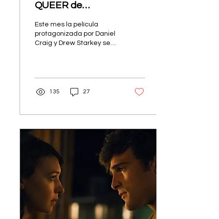
QUEER de
GUADAGNINO, CRAIG y
Este mes la película
STARKEY
protagonizada por Daniel
Craig y Drew Starkey se
estrenó como parte del
Festival Internacional de
Cine de Venecia.
135
27