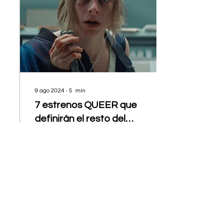
9 ago 2024
∙
5
min
7 estrenos QUEER que
definirán el resto del
2024
En lo que va del 2024, ya
hemos sido bendecidos
con varias emocionantes
y exitosas películas
LGBT+.
171
1