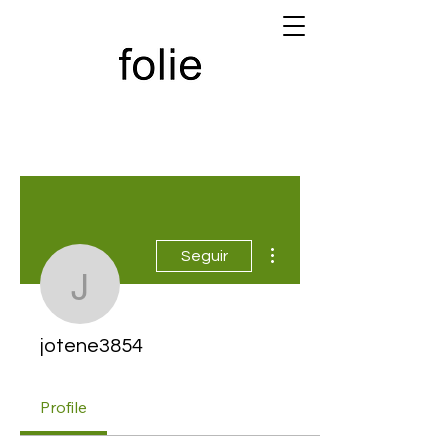
Más acciones
Seguir
jotene3854
jotene3854
Profile