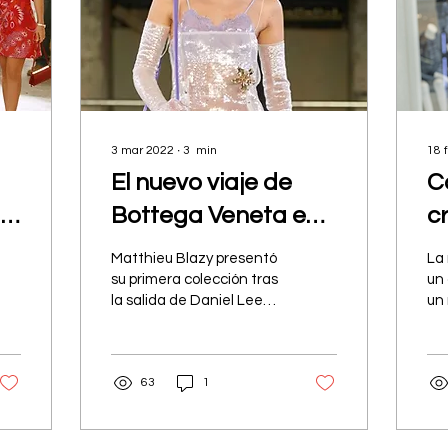
3 mar 2022
∙
3
min
18 
El nuevo viaje de
C
da
Bottega Veneta en
c
su colección FW
a
Matthieu Blazy presentó
La
2022
m
su primera colección tras
un
la salida de Daniel Lee
un 
p
en noviembre, y lo hizo
uti
dotando a la maison de
par
unos nuevos ojos.
est
63
1