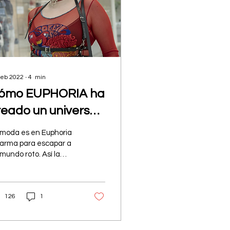
feb 2022
∙
4
min
ómo EUPHORIA ha
reado un universo
lternativo en la
 moda es en Euphoria
oda de la
 arma para escapar a
mundo roto. Así la
equeña pantalla
lizan sus personajes
a desafiar los
ereotipos sociales.
126
1