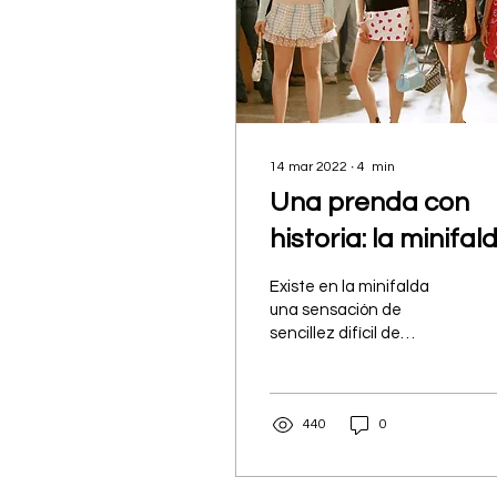
14 mar 2022
∙
4
min
Una prenda con
historia: la minifal
y su mensaje
Existe en la minifalda
feminista
una sensación de
sencillez difícil de
superar. Es sexy, divertida
y enseña que en moda,
muchas veces, menos es
440
0
más.