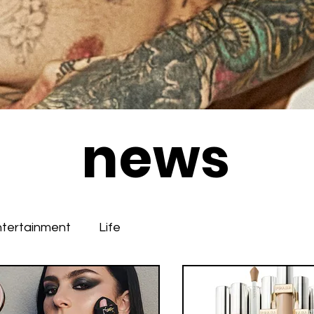
news
ntertainment
Life