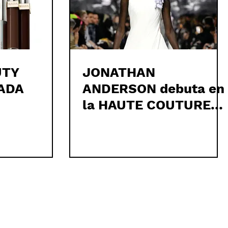
UTY
JONATHAN
RADA
ANDERSON debuta en
la HAUTE COUTURE
de DIOR y ha florecido