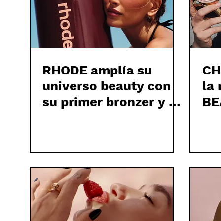
RHODE amplía su
CH
universo beauty con
la
su primer bronzer y un
BE
nuevo iluminador
ro