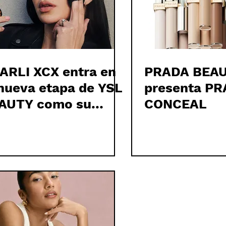
ARLI XCX entra en
PRADA BEA
 nueva etapa de YSL
presenta P
AUTY como su
CONCEAL
stro más incómodo