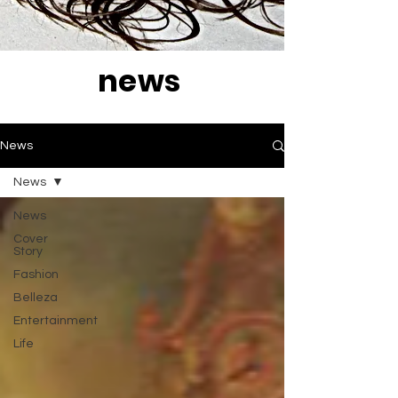
news
News
News
News
Cover
Story
Fashion
Belleza
Entertainment
Life