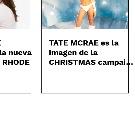
E
TATE MCRAE es la
la nueva
imagen de la
e RHODE
CHRISTMAS campaig
de SKIMS