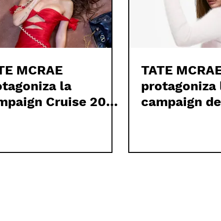
TE MCRAE
TATE MCRA
otagoniza la
protagoniza 
mpaign Cruise 2026
campaign d
 VALENTINO