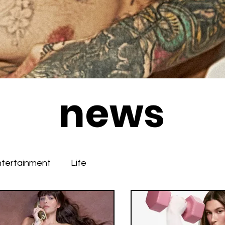
news
ntertainment
Life