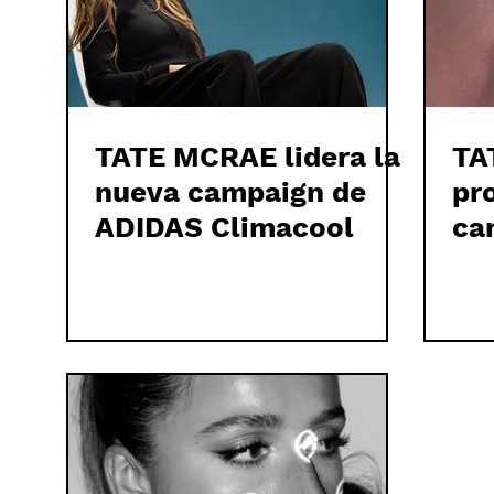
TATE MCRAE lidera la
TA
nueva campaign de
pr
ADIDAS Climacool
ca
de