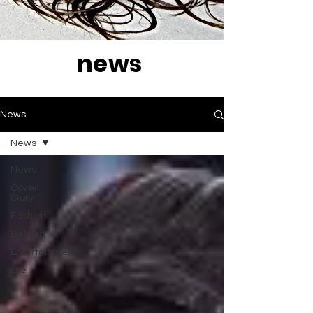
news
News
News
News
Cover
Story
Fashion
Belleza
Entertainment
Life