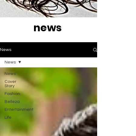
news
News
News
News
Cover
Story
Fashion
Belleza
Entertainment
Life